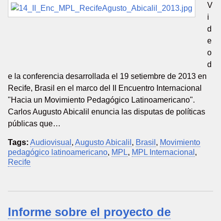
V
i
d
e
o
d
e la conferencia desarrollada el 19 setiembre de 2013 en
Recife, Brasil en el marco del II Encuentro Internacional
"Hacia un Movimiento Pedagógico Latinoamericano".
Carlos Augusto Abicalil enuncia las disputas de políticas
públicas que…
Tags:
Audiovisual
,
Augusto Abicalil
,
Brasil
,
Movimiento
pedagógico latinoamericano
,
MPL
,
MPL Internacional
,
Recife
Informe sobre el proyecto de