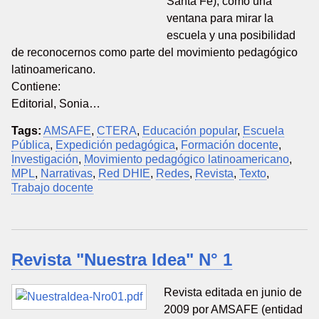
Santa Fe), como una
ventana para mirar la
escuela y una posibilidad
de reconocernos como parte del movimiento pedagógico
latinoamericano.
Contiene:
Editorial, Sonia…
Tags:
AMSAFE
,
CTERA
,
Educación popular
,
Escuela
Pública
,
Expedición pedagógica
,
Formación docente
,
Investigación
,
Movimiento pedagógico latinoamericano
,
MPL
,
Narrativas
,
Red DHIE
,
Redes
,
Revista
,
Texto
,
Trabajo docente
Revista "Nuestra Idea" N° 1
Revista editada en junio de
2009 por AMSAFE (entidad