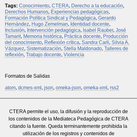
Tags:
Conocimiento
,
CTERA
,
Derecho a la educación
,
Derechos Humanos
,
Experiencias pedagógicas
,
Formación Política Sindical y Pedagógica
,
Gerardo
Hernández
,
Hugo Zemelman
,
Identidad docente
,
Inclusión
,
Intervención pedagógica
,
Isabel Rauber
,
José
Tamarit
,
Memoria histórica
,
Práctica docente
,
Producción
del conocimiento
,
Reflexión crítica
,
Sandra Carli
,
Silvia A.
Vázquez
,
Sistematización
,
Stella Maldonado
,
Talleres de
reflexión
,
Trabajo docente
,
Violencia
Formatos de Salidas
atom
,
dcmes-xml
,
json
,
omeka-json
,
omeka-xml
,
rss2
CTERA permite el uso, la difusión y la reproducción de
los contenidos de la Mediateca Pedagógica de CTERA
citando la fuente. Queda terminantemente prohibida la
utilización de los registros y contenidos de