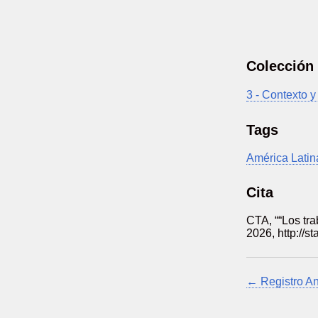
Colección
3 - Contexto y
Tags
América Latin
Cita
CTA, ““Los tra
2026,
http://s
← Registro An