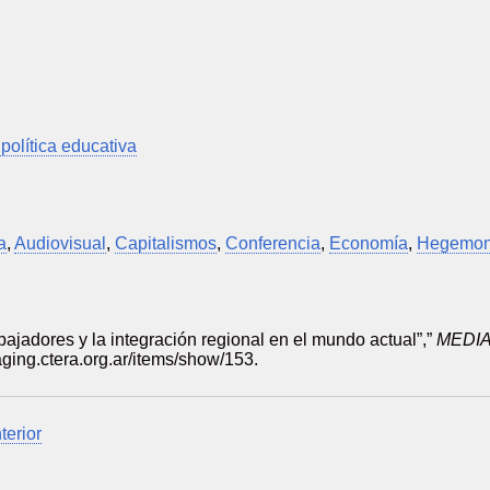
 política educativa
a
,
Audiovisual
,
Capitalismos
,
Conferencia
,
Economía
,
Hegemon
bajadores y la integración regional en el mundo actual”,”
MEDI
taging.ctera.org.ar/items/show/153
.
terior