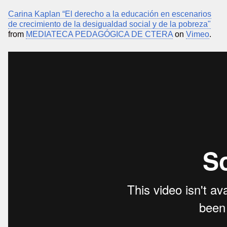
Carina Kaplan “El derecho a la educación en escenarios
de crecimiento de la desigualdad social y de la pobreza"
from
MEDIATECA PEDAGÓGICA DE CTERA
on
Vimeo
.