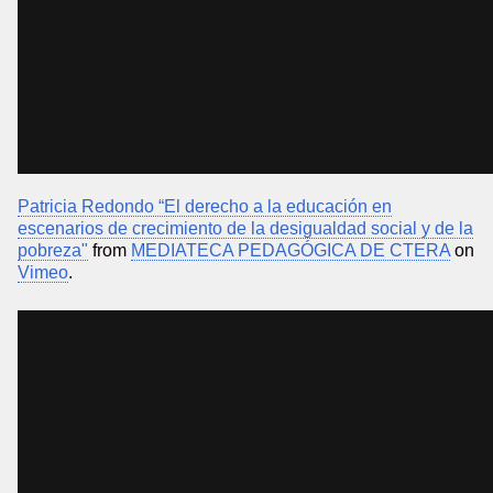
Patricia Redondo “El derecho a la educación en
escenarios de crecimiento de la desigualdad social y de la
pobreza"
from
MEDIATECA PEDAGÓGICA DE CTERA
on
Vimeo
.