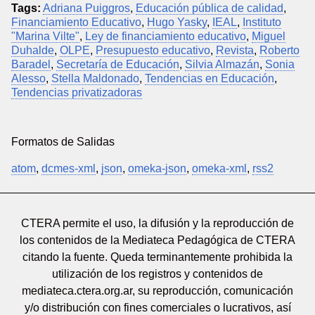
Tags:
Adriana Puiggros
,
Educación pública de calidad
,
Financiamiento Educativo
,
Hugo Yasky
,
IEAL
,
Instituto
"Marina Vilte"
,
Ley de financiamiento educativo
,
Miguel
Duhalde
,
OLPE
,
Presupuesto educativo
,
Revista
,
Roberto
Baradel
,
Secretaría de Educación
,
Silvia Almazán
,
Sonia
Alesso
,
Stella Maldonado
,
Tendencias en Educación
,
Tendencias privatizadoras
Formatos de Salidas
atom
,
dcmes-xml
,
json
,
omeka-json
,
omeka-xml
,
rss2
CTERA permite el uso, la difusión y la reproducción de
los contenidos de la Mediateca Pedagógica de CTERA
citando la fuente. Queda terminantemente prohibida la
utilización de los registros y contenidos de
mediateca.ctera.org.ar, su reproducción, comunicación
y/o distribución con fines comerciales o lucrativos, así