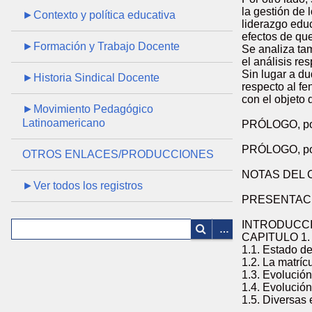
la gestión de 
►Contexto y política educativa
liderazgo educ
efectos de qu
►Formación y Trabajo Docente
Se analiza tam
el análisis r
Sin lugar a du
►Historia Sindical Docente
respecto al fe
con el objeto 
►Movimiento Pedagógico
Latinoamericano
PRÓLOGO, por
PRÓLOGO, por
OTROS ENLACES/PRODUCCIONES
NOTAS DEL C
►Ver todos los registros
PRESENTACIÓN
INTRODUCCI
CAPITULO 1
1.1. Estado de
1.2. La matríc
1.3. Evolución
1.4. Evolución
1.5. Diversas 