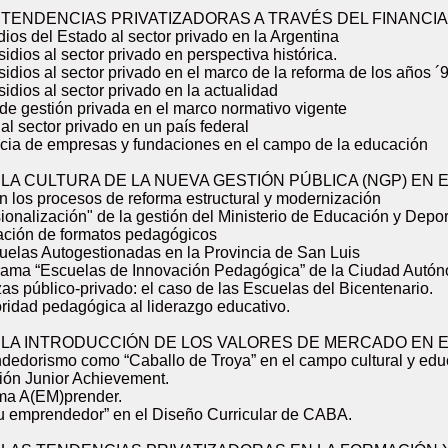
. TENDENCIAS PRIVATIZADORAS A TRAVÉS DEL FINANCI
dios del Estado al sector privado en la Argentina
sidios al sector privado en perspectiva histórica.
sidios al sector privado en el marco de la reforma de los años ´
sidios al sector privado en la actualidad
de gestión privada en el marco normativo vigente
al sector privado en un país federal
ncia de empresas y fundaciones en el campo de la educación
 LA CULTURA DE LA NUEVA GESTIÓN PÚBLICA (NGP) EN 
n los procesos de reforma estructural y modernización
sionalización" de la gestión del Ministerio de Educación y Depo
tación de formatos pedagógicos
cuelas Autogestionadas en la Provincia de San Luis
grama “Escuelas de Innovación Pedagógica” de la Ciudad Autó
zas público-privado: el caso de las Escuelas del Bicentenario.
oridad pedagógica al liderazgo educativo.
. LA INTRODUCCIÓN DE LOS VALORES DE MERCADO EN 
ndedorismo como “Caballo de Troya” en el campo cultural y edu
ción Junior Achievement.
ama A(EM)prender.
ritu emprendedor” en el Diseño Curricular de CABA.