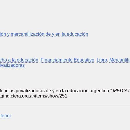
ción y mercantilización de y en la educación
cho a la educación
,
Financiamiento Educativo
,
Libro
,
Mercantil
ivatizadoras
ncias privatizadoras de y en la educación argentina,”
MEDIA
taging.ctera.org.ar/items/show/251
.
terior