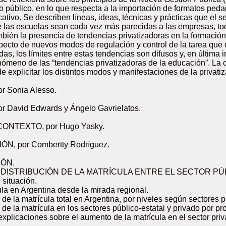
lo público, en lo que respecta a la importación de formatos ped
ativo. Se describen líneas, ideas, técnicas y prácticas que el 
e las escuelas sean cada vez más parecidas a las empresas, tod
bién la presencia de tendencias privatizadoras en la formación 
especto de nuevos modos de regulación y control de la tarea qu
das, los límites entre estas tendencias son difusos y, en últim
nómeno de las “tendencias privatizadoras de la educación”. La di
de explicitar los distintos modos y manifestaciones de la privati
 Sonia Alesso.
 David Edwards y Ángelo Gavrielatos.
ONTEXTO, por Hugo Yasky.
, por Combertty Rodríguez.
ÓN.
. DISTRIBUCIÓN DE LA MATRÍCULA ENTRE EL SECTOR PÚ
 situación.
ula en Argentina desde la mirada regional.
 de la matrícula total en Argentina, por niveles según sectores p
 de la matrícula en los sectores público-estatal y privado por pr
explicaciones sobre el aumento de la matrícula en el sector pri