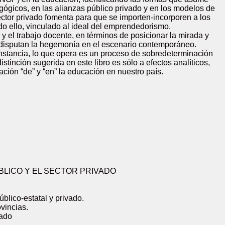
agógicos, en las alianzas público privado y en los modelos de
sector privado fomenta para que se importen-incorporen a los
o ello, vinculado al ideal del emprendedorismo.
y el trabajo docente, en términos de posicionar la mirada y
e disputan la hegemonía en el escenario contemporáneo.
a instancia, lo que opera es un proceso de sobredeterminación
stinción sugerida en este libro es sólo a efectos analíticos,
zación “de” y “en” la educación en nuestro país.
BLICO Y EL SECTOR PRIVADO
úblico-estatal y privado.
ovincias.
vado