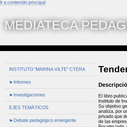
Ir a contenido principal
MEDIATECA PEDAG
Tenden
INSTITUTO “MARINA VILTE” CTERA
►Informes
Descripci
►Investigaciones
El libro publ
Instituto de 
Su objetivo ge
EJES TEMÁTICOS
analiza, por u
privado que de
►Debate pedagógico emergente
de las empres
Por otro lado,