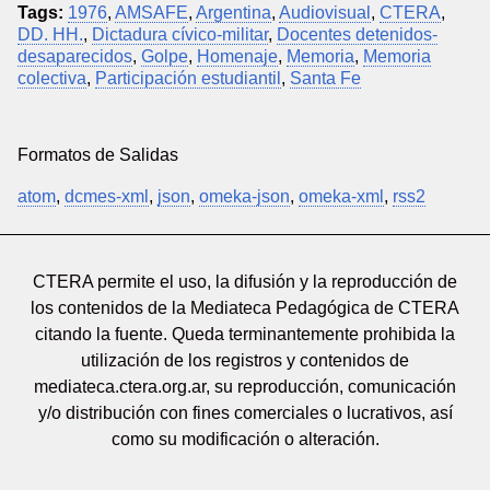
Tags:
1976
,
AMSAFE
,
Argentina
,
Audiovisual
,
CTERA
,
DD. HH.
,
Dictadura cívico-militar
,
Docentes detenidos-
desaparecidos
,
Golpe
,
Homenaje
,
Memoria
,
Memoria
colectiva
,
Participación estudiantil
,
Santa Fe
Formatos de Salidas
atom
,
dcmes-xml
,
json
,
omeka-json
,
omeka-xml
,
rss2
CTERA permite el uso, la difusión y la reproducción de
los contenidos de la Mediateca Pedagógica de CTERA
citando la fuente. Queda terminantemente prohibida la
utilización de los registros y contenidos de
mediateca.ctera.org.ar, su reproducción, comunicación
y/o distribución con fines comerciales o lucrativos, así
como su modificación o alteración.