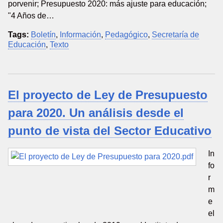
porvenir; Presupuesto 2020: más ajuste para educación;
"4 Años de…
Tags:
Boletín
,
Información
,
Pedagógico
,
Secretaría de
Educación
,
Texto
El proyecto de Ley de Presupuesto
para 2020. Un análisis desde el
punto de vista del Sector Educativo
In
fo
r
m
e
el