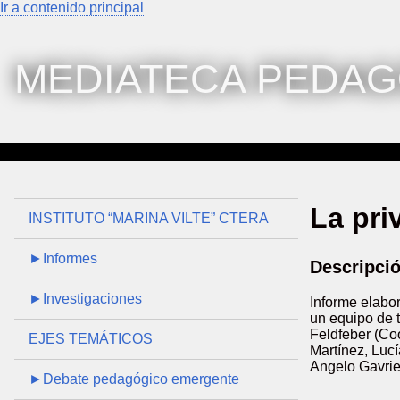
Ir a contenido principal
MEDIATECA PEDAG
La pri
INSTITUTO “MARINA VILTE” CTERA
►Informes
Descripci
►Investigaciones
Informe elabor
un equipo de t
Feldfeber (Co
EJES TEMÁTICOS
Martínez, Luc
Angelo Gavriel
►Debate pedagógico emergente