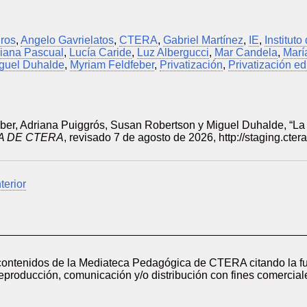
gros
,
Angelo Gavrielatos
,
CTERA
,
Gabriel Martínez
,
IE
,
Institut
liana Pascual
,
Lucía Caride
,
Luz Albergucci
,
Mar Candela
,
Marí
guel Duhalde
,
Myriam Feldfeber
,
Privatización
,
Privatización e
ber, Adriana Puiggrós, Susan Robertson y Miguel Duhalde, “La 
A DE CTERA
, revisado 7 de agosto de 2026,
http://staging.cte
terior
 contenidos de la Mediateca Pedagógica de CTERA citando la fu
reproducción, comunicación y/o distribución con fines comerciale