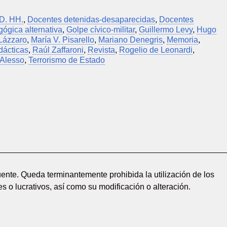
D. HH.
,
Docentes detenidas-desaparecidas
,
Docentes
ógica alternativa
,
Golpe cívico-militar
,
Guillermo Levy
,
Hugo
 Lázzaro
,
María V. Pisarello
,
Mariano Denegris
,
Memoria
,
dácticas
,
Raúl Zaffaroni
,
Revista
,
Rogelio de Leonardi
,
 Alesso
,
Terrorismo de Estado
ente. Queda terminantemente prohibida la utilización de los
s o lucrativos, así como su modificación o alteración.