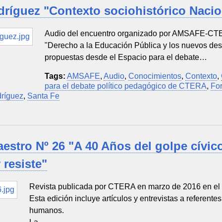
dríguez "Contexto sociohistórico Naci
Audio del encuentro organizado por AMSAFE-CTE
"Derecho a la Educación Pública y los nuevos desaf
propuestas desde el Espacio para el debate…
Tags:
AMSAFE
,
Audio
,
Conocimientos
,
Contexto
,
para el debate político pedagógico de CTERA
,
Fo
ríguez
,
Santa Fe
estro Nº 26 "A 40 Años del golpe cívico
 resiste"
Revista publicada por CTERA en marzo de 2016 en el ma
Esta edición incluye artículos y entrevistas a referen
humanos.