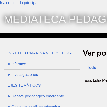
Ir a contenido principal
MEDIATECA PEDAG
Ver po
INSTITUTO “MARINA VILTE” CTERA
►Informes
Todo
►Investigaciones
Tags: Lidia M
EJES TEMÁTICOS
►Debate pedagógico emergente
►Contexto y política educativa