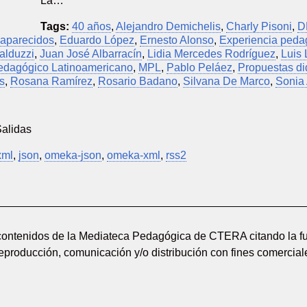
La…
Tags:
40 años
,
Alejandro Demichelis
,
Charly Pisoni
,
D
saparecidos
,
Eduardo López
,
Ernesto Alonso
,
Experiencia pedag
alduzzi
,
Juan José Albarracín
,
Lidia Mercedes Rodríguez
,
Luis
edagógico Latinoamericano
,
MPL
,
Pablo Peláez
,
Propuestas di
s
,
Rosana Ramírez
,
Rosario Badano
,
Silvana De Marco
,
Sonia
Salidas
xml
,
json
,
omeka-json
,
omeka-xml
,
rss2
 contenidos de la Mediateca Pedagógica de CTERA citando la fu
reproducción, comunicación y/o distribución con fines comerciale