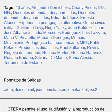
Tags:
40 años
,
Alejandro Demichelis
,
Charly Pisoni
,
DD.
HH.
,
Docentes detenidas-desaparecidas
,
Docentes
detenidos-desaparecidos
,
Eduardo López
,
Ernesto
Alonso
,
Experiencia pedagógica alternativa
,
Golpe cívico-
militar
,
Guillermo Levy
,
Hugo Yasky
,
Juan Balduzzi
,
Juan
José Albarracín
,
Lidia Mercedes Rodríguez
,
Luis Lázzaro
,
María V. Pisarello
,
Mariano Denegris
,
Memoria
,
Movimiento Pedagógico Latinoamericano
,
MPL
,
Pablo
Peláez
,
Propuestas didácticas
,
Raúl Zaffaroni
,
Revista
,
Rogelio de Leonardi
,
Rosana Merlos
,
Rosana Ramírez
,
Rosario Badano
,
Silvana De Marco
,
Sonia Alesso
,
Terrorismo de Estado
Formatos de Salidas
atom
,
dcmes-xml
,
json
,
omeka-json
,
omeka-xml
,
rss2
CTERA permite el uso, la difusión y la reproducción de