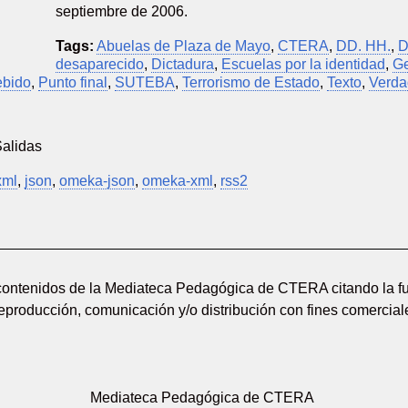
septiembre de 2006.
Tags:
Abuelas de Plaza de Mayo
,
CTERA
,
DD. HH.
,
D
desaparecido
,
Dictadura
,
Escuelas por la identidad
,
Ge
ebido
,
Punto final
,
SUTEBA
,
Terrorismo de Estado
,
Texto
,
Verda
Salidas
xml
,
json
,
omeka-json
,
omeka-xml
,
rss2
 contenidos de la Mediateca Pedagógica de CTERA citando la fu
reproducción, comunicación y/o distribución con fines comerciale
Mediateca Pedagógica de CTERA