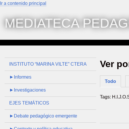
Ir a contenido principal
MEDIATECA PEDAG
Ver po
INSTITUTO “MARINA VILTE” CTERA
►Informes
Todo
►Investigaciones
Tags: H.I.J.O.
EJES TEMÁTICOS
►Debate pedagógico emergente
►Contexto y política educativa