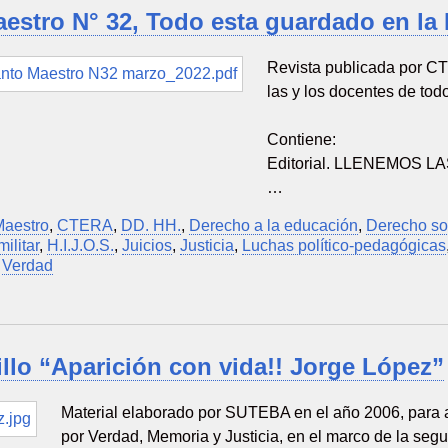
estro N° 32, Todo esta guardado en la
Revista publicada por CT
las y los docentes de tod
Contiene:
Editorial. LLENEMOS 
…
Maestro
,
CTERA
,
DD. HH.
,
Derecho a la educación
,
Derecho so
ilitar
,
H.I.J.O.S.
,
Juicios
,
Justicia
,
Luchas político-pedagógicas
,
Verdad
llo “Aparición con vida!! Jorge López”
Material elaborado por SUTEBA en el año 2006, para a
por Verdad, Memoria y Justicia, en el marco de la seg