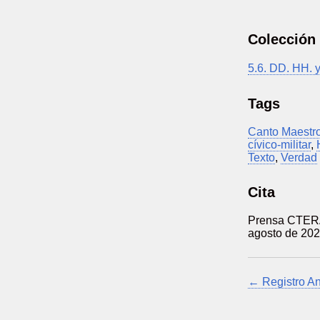
Colección
5.6. DD. HH. 
Tags
Canto Maestr
cívico-militar
,
Texto
,
Verdad
Cita
Prensa CTERA,
agosto de 20
← Registro An