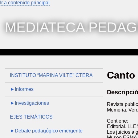
Ir a contenido principal
MEDIATECA PEDAG
Canto 
INSTITUTO “MARINA VILTE” CTERA
►Informes
Descripci
►Investigaciones
Revista publi
Memoria, Verd
EJES TEMÁTICOS
Contiene:
Editorial. 
►Debate pedagógico emergente
Los juicios a
Museo ESMA, p