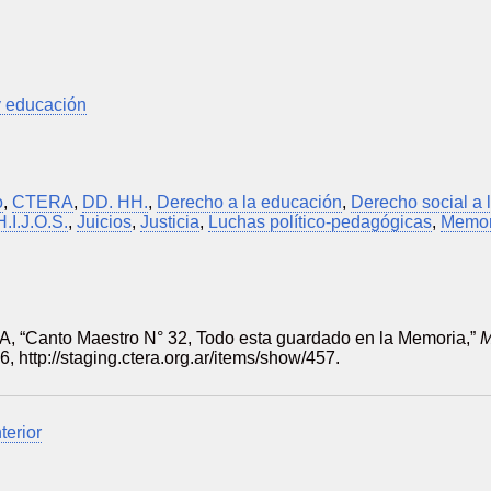
y educación
o
,
CTERA
,
DD. HH.
,
Derecho a la educación
,
Derecho social a 
H.I.J.O.S.
,
Juicios
,
Justicia
,
Luchas político-pedagógicas
,
Memor
 “Canto Maestro N° 32, Todo esta guardado en la Memoria,”
26,
http://staging.ctera.org.ar/items/show/457
.
terior