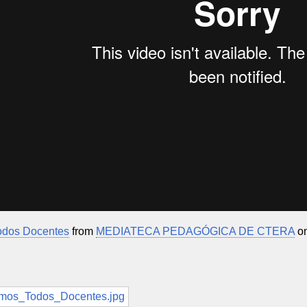
odos Docentes
from
MEDIATECA PEDAGÓGICA DE CTERA
o