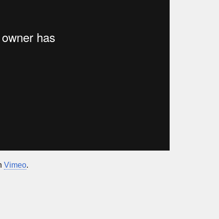
n
Vimeo
.