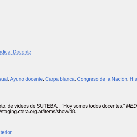
indical Docente
sual
,
Ayuno docente
,
Carpa blanca
,
Congreso de la Nación
,
Hi
pto. de videos de SUTEBA. , “Hoy somos todos docentes,”
MED
//staging.ctera.org.ar/items/show/48
.
terior