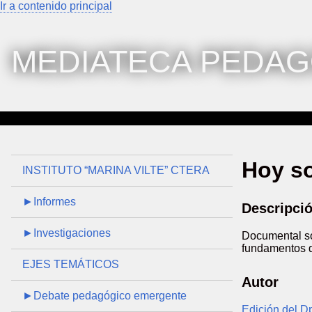
Ir a contenido principal
MEDIATECA PEDAG
Hoy s
INSTITUTO “MARINA VILTE” CTERA
►Informes
Descripci
►Investigaciones
Documental so
fundamentos de
EJES TEMÁTICOS
Autor
►Debate pedagógico emergente
Edición del D