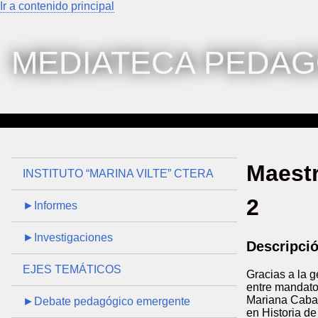
Ir a contenido principal
MEDIATECA PEDAG
Maestr
INSTITUTO “MARINA VILTE” CTERA
2
►Informes
►Investigaciones
Descripci
EJES TEMÁTICOS
Gracias a la 
entre mandato
Mariana Cabal
►Debate pedagógico emergente
en Historia de