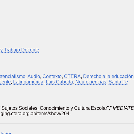
 y Trabajo Docente
stencialismo
,
Audio
,
Contexto
,
CTERA
,
Derecho a la educación
cente
,
Latinoamérica
,
Luis Cabeda
,
Neurociencias
,
Santa Fe
"Sujetos Sociales, Conocimiento y Cultura Escolar",”
MEDIATE
taging.ctera.org.ar/items/show/204
.
terior