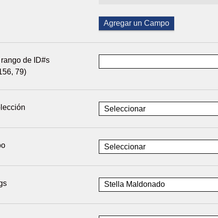
Agregar un Campo
 rango de ID#s
156, 79)
lección
po
gs