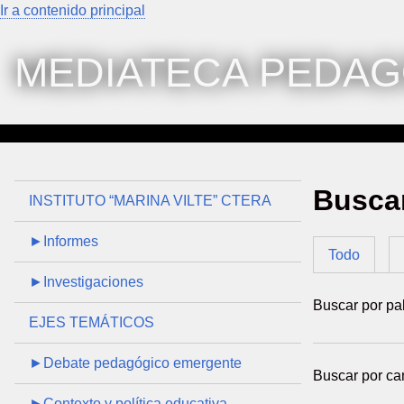
Ir a contenido principal
MEDIATECA PEDAG
Buscar
INSTITUTO “MARINA VILTE” CTERA
►Informes
Todo
►Investigaciones
Buscar por pa
EJES TEMÁTICOS
►Debate pedagógico emergente
Buscar por ca
►Contexto y política educativa