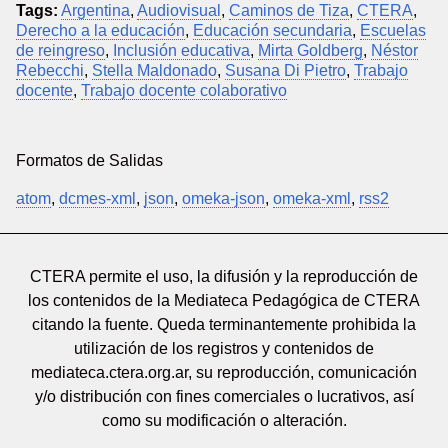
Tags:
Argentina
,
Audiovisual
,
Caminos de Tiza
,
CTERA
,
Derecho a la educación
,
Educación secundaria
,
Escuelas
de reingreso
,
Inclusión educativa
,
Mirta Goldberg
,
Néstor
Rebecchi
,
Stella Maldonado
,
Susana Di Pietro
,
Trabajo
docente
,
Trabajo docente colaborativo
Formatos de Salidas
atom
,
dcmes-xml
,
json
,
omeka-json
,
omeka-xml
,
rss2
CTERA permite el uso, la difusión y la reproducción de
los contenidos de la Mediateca Pedagógica de CTERA
citando la fuente. Queda terminantemente prohibida la
utilización de los registros y contenidos de
mediateca.ctera.org.ar, su reproducción, comunicación
y/o distribución con fines comerciales o lucrativos, así
como su modificación o alteración.