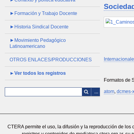
Sociedad
►Formación y Trabajo Docente
►Historia Sindical Docente
►Movimiento Pedagógico
Latinoamericano
Internacional
OTROS ENLACES/PRODUCCIONES
►Ver todos los registros
Formatos de 
atom
,
dcmes-
CTERA permite el uso, la difusión y la reproducción de los
registros y contenidos de mediateca.ctera.org.ar, su 