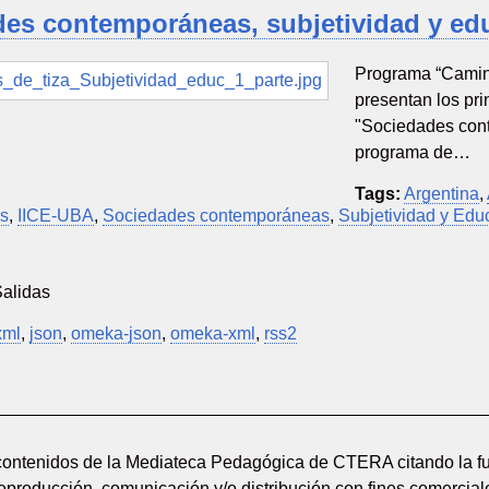
es contemporáneas, subjetividad y ed
Programa “Caminos
presentan los pri
"Sociedades cont
programa de…
Tags:
Argentina
,
es
,
IICE-UBA
,
Sociedades contemporáneas
,
Subjetividad y Edu
Salidas
xml
,
json
,
omeka-json
,
omeka-xml
,
rss2
 contenidos de la Mediateca Pedagógica de CTERA citando la fu
reproducción, comunicación y/o distribución con fines comerciale