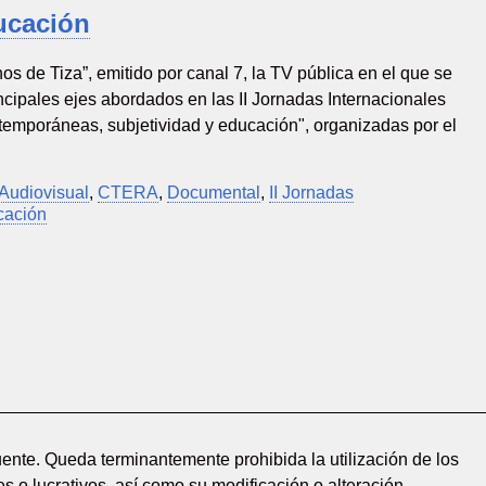
ucación
 de Tiza”, emitido por canal 7, la TV pública en el que se
ncipales ejes abordados en las II Jornadas Internacionales
emporáneas, subjetividad y educación", organizadas por el
Audiovisual
,
CTERA
,
Documental
,
II Jornadas
cación
ente. Queda terminantemente prohibida la utilización de los
s o lucrativos, así como su modificación o alteración.