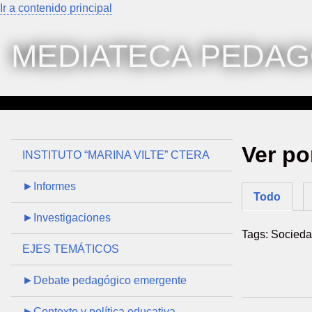
Ir a contenido principal
MEDIATECA PEDAG
Ver po
INSTITUTO “MARINA VILTE” CTERA
►Informes
Todo
►Investigaciones
Tags: Socied
EJES TEMÁTICOS
►Debate pedagógico emergente
►Contexto y política educativa