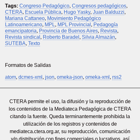
Tags:
Congreso Pedagógico
,
Congresos pedagógicos
,
CTERA
,
Escuela Pública
,
Hugo Yasky
,
Juan Balduzzi
,
Mariana Cattaneo
,
Movimiento Pedagógico
Latinoamericano
,
MPL
,
MPL Provincial
,
Pedagogía
emancipatoria
,
Provincia de Buenos Aires
,
Revista
,
Revista sindical
,
Roberto Baradel
,
Silvia Almazán
,
SUTEBA
,
Texto
Formatos de Salidas
atom
,
dcmes-xml
,
json
,
omeka-json
,
omeka-xml
,
rss2
CTERA permite el uso, la difusión y la reproducción de
los contenidos de la Mediateca Pedagógica de CTERA
citando la fuente. Queda terminantemente prohibida la
utilización de los registros y contenidos de
mediateca.ctera.org.ar, su reproducción, comunicación
y/o distribución con fines comerciales o lucrativos, así