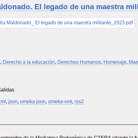
aldonado. El legado de una maestra mil
A
,
Derecho a la educación
,
Derechos Humanos
,
Homenaje
,
Mae
Salidas
xml
,
json
,
omeka-json
,
omeka-xml
,
rss2
 contenidos de la Mediateca Pedagógica de CTERA citando la fu