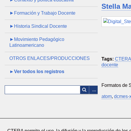
Stella M
►Formación y Trabajo Docente
►Historia Sindical Docente
►Movimiento Pedagógico
Latinoamericano
OTROS ENLACES/PRODUCCIONES
Tags:
CTER
docente
►Ver todos los registros
Formatos de 
atom
,
dcmes-
CTERA permite el uso, la difusión y la reproducción de los