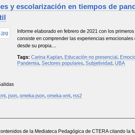
s y escolarización en tiempos de pand
il
Informe elaborado en febrero de 2021 con los primeros
consiste en comprender las experiencias emocionales d
desde su propia…
Tags:
Carina Kaplan
,
Educación no presencial
,
Emoci
Pandemia
,
Sectores populares
,
Subjetividad
,
UBA
Salidas
xml
,
json
,
omeka-json
,
omeka-xml
,
rss2
 contenidos de la Mediateca Pedagógica de CTERA citando la fu