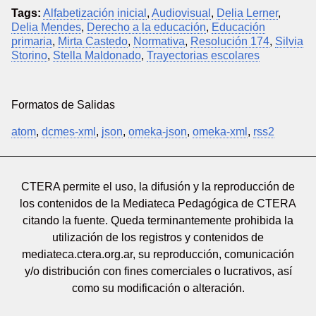
Tags:
Alfabetización inicial
,
Audiovisual
,
Delia Lerner
,
Delia Mendes
,
Derecho a la educación
,
Educación
primaria
,
Mirta Castedo
,
Normativa
,
Resolución 174
,
Silvia
Storino
,
Stella Maldonado
,
Trayectorias escolares
Formatos de Salidas
atom
,
dcmes-xml
,
json
,
omeka-json
,
omeka-xml
,
rss2
CTERA permite el uso, la difusión y la reproducción de
los contenidos de la Mediateca Pedagógica de CTERA
citando la fuente. Queda terminantemente prohibida la
utilización de los registros y contenidos de
mediateca.ctera.org.ar, su reproducción, comunicación
y/o distribución con fines comerciales o lucrativos, así
como su modificación o alteración.